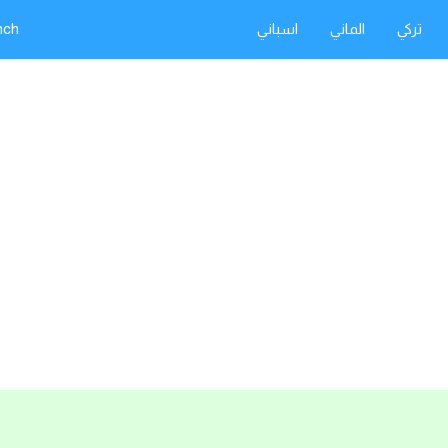
تركي
الماني
اسباني
nch