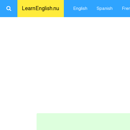
LearnEnglish.nu
English
Spanish
Fre