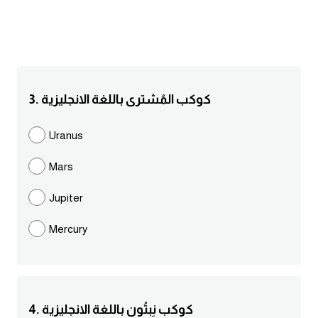
انجليزي بالصورة والصوت
الانجليزية الامريكية
تعلم الفرنسية
3. كوكب المُشترى باللغة الانجليزية
تعلم اللغة الانجليزية
Uranus
Learn French
Mars
نطق الحروف الانجليزية
Jupiter
Mercury
بايو انستا انجليزي
تهنئة عيد ميلاد بالانجليزي
حروف الجر بالانجليزي
4. كوكب نِبتُون باللغة الانجليزية