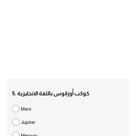
am
الابراج بالانجليزي
اسماء الكواكب بالانجليزي
كلمات بحرف a
كلمات بحرف b
كلمات بحرف c
5. كوكب أُورانوس باللغة الانجليزية
كلمات بحرف d
Mars
كلمات بحرف e
Jupiter
كلمات بحرف f
Mercury