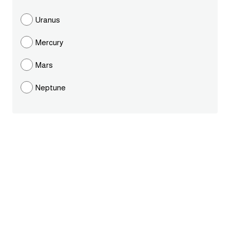
ايام الاسبوع بالانجليزي
Uranus
Mercury
عبارات انجليزية قصيرة عميقة
Mars
عبارات انجليزية قصيرة
Neptune
الرتب العسكرية بالانجليزي
ضمائر الفاعل
ضمائر المفعول به
الحروف الانجليزية كبتل وسمول
pm