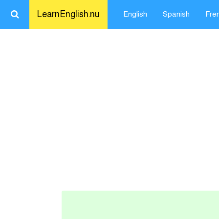
LearnEnglish.nu
English
Spanish
Fre