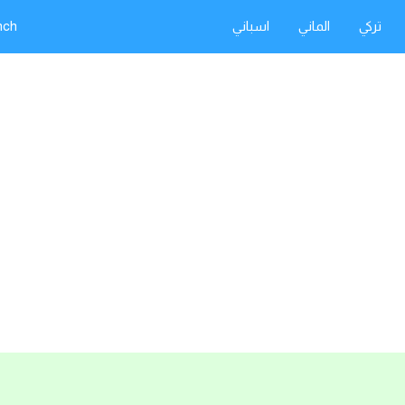
تركي
الماني
اسباني
nch