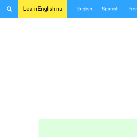
LearnEnglish.nu
English
Spanish
Fre