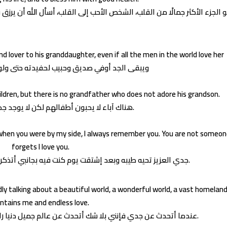
d lover to his granddaughter, even if all the men in the world love her
ويبقى الجد أوفي صديق وحبيب لحفيدته حتى ولو أ
ildren, but there is no grandfather who does not adore his grandson.
هناك آباء لا يحبون أطفالهم لكن لا يوجد جد لا يعشق حفيده.
y when you were by my side, I always remember you. You are not someo
forgets I love you.
جدي العزيز تحيه طيبه وبعد إشتقت يوم كنت فيه بجانبي أتذكرك دائما أنت لست شخصا ينسى أحبك.
y talking about a beautiful world, a wonderful world, a vast homelan
ntains me and endless love.
عندما أتحدث عن جدي فإنني بلا شك أتحدث عن عالم جميل دنيا رائعة وطن واسع يحتويني وحب لا نهائي.