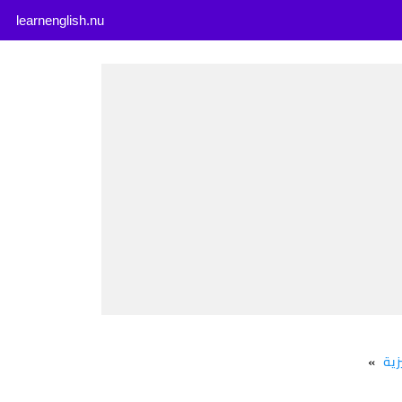
learnenglish.nu
زية
»