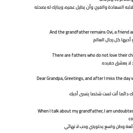
And the grandfather remains Ovi, a friend an
حبها كل رجال العالم
There are fathers who do not love their ch
Dear Grandpa, Greetings, and after I miss the da
When I talk about my grandfather, I am undoubtedl
co