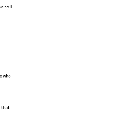
الجد هو الجزء الأكثر جمالًا من القلب، الشخص الأحب إلى القلب، أسأل الله أن يرزق قلبه السعادة والفرح، وأن يطيل عمره، ويبارك له بصحته.
ne who
d that