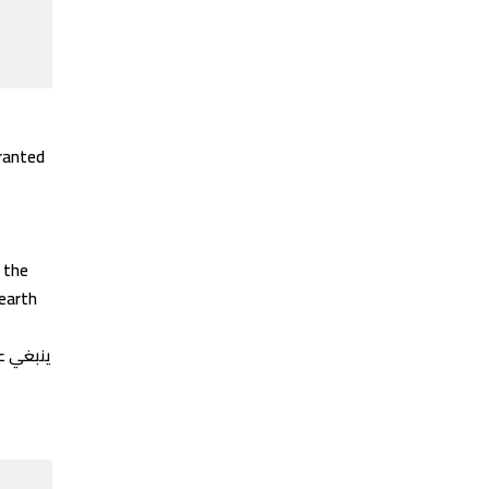
granted
, the
 earth
ينبغي عل