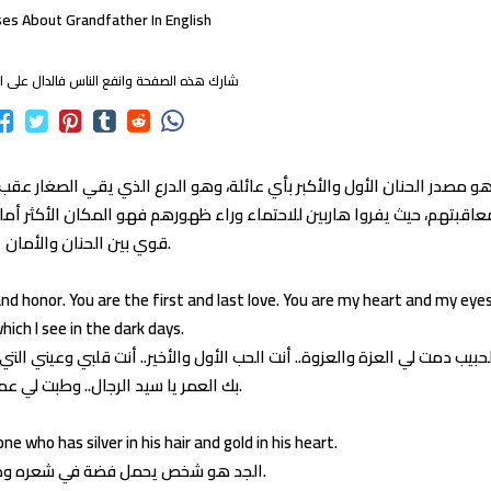
es About Grandfather In English
شارك هذه الصفحة وانفع الناس فالدال على ال
هو مصدر الحنان الأول والأكبر بأي عائلة، وهو الدرع الذي يقي الصغار عقب
معاقبتهم، حيث يفروا هاربين للاحتماء وراء ظهورهم فهو المكان الأكثر أما
قوي بين الحنان والأمان.
d honor. You are the first and last love. You are my heart and my eye
hich I see in the dark days.
بيب دمت لي العزة والعزوة.. أنت الحب الأول والأخير.. أنت قلبي وعيني التي 
بك العمر يا سيد الرجال.. وطبت لي عمرا يا جدي.
e who has silver in his hair and gold in his heart.
الجد هو شخص يحمل فضة في شعره وذهب في قلبه.