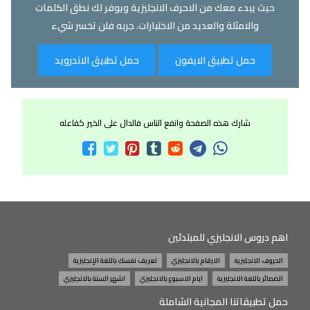
حيث يبدء معك من الاحرف الانجليزية ويوفر لك نطق الكلمات
والامثلة والعديد من الاختبارات. جربه فلن تخسر شيء
حمل تطبيق الايفون
حمل تطبيق الاندرويد
شارك هذه الصفحة وانفع الناس فالدال على الخير كفاعله
اهم دروس الانجليزي للمبتدئين
الحروف الانجليزية
الارقام بالانجليزي
تعريف نفسك باللغة الإنجليزية
الضمائر باللغة الانجليزية
ايام الاسبوع بالانجليزي
اشهر السنة بالانجليزي
حمل تطبيقاتنا المجانية الشاملة