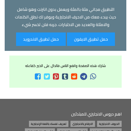
التطبيق مجاني مئة بالمئة ويعمل بدون انترنت وهو شامل
حيث يبدء معك من الاحرف الانجليزية ويوفر لك نطق الكلمات
والامثلة والعديد من الاختبارات. جربه فلن تخسر شيء
حمل تطبيق الايفون
حمل تطبيق الاندرويد
شارك هذه الصفحة وانفع الناس فالدال على الخير كفاعله
اهم دروس الانجليزي للمبتدئين
الحروف الانجليزية
الارقام بالانجليزي
تعريف نفسك باللغة الإنجليزية