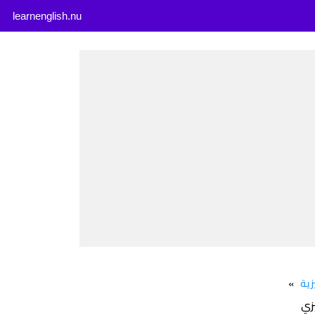
learnenglish.nu
زية
»
يزي