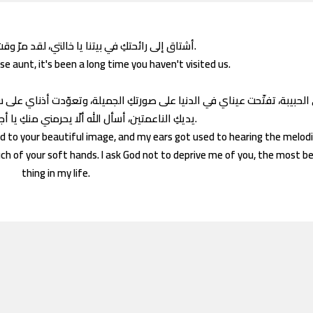
أشتاق إلى رائحتكِ في بيتنا يا خالتي، لقد مرّ وقتٌ طويلٌ لم تزورينا به.
use aunt, it's been a long time you haven't visited us.
 الحبيبة، تفتّحت عيناي في الدنيا على صورتكِ الجميلة، وتعوّدت أذناي ع
يديكِ الناعمتين، أسأل الله ألّا يحرمني منكِ يا أجمل شيءٍ في حياتي.
d to your beautiful image, and my ears got used to hearing the melod
h of your soft hands. I ask God not to deprive me of you, the most be
thing in my life.