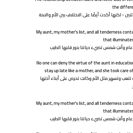
the differ
My aunt, my mother's list, and all tenderness conta
that illuminates
No one can deny the virtue of the aunt in educatio
stay up late like a mother, and she took care of
نت تتعب وتسهر مثل الأم وكانت تحرص على أبناء أختها
My aunt, my mother's list, and all tenderness conta
that illuminates