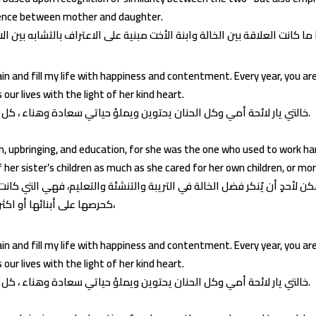
ence between mother and daughter.
in and fill my life with happiness and contentment. Every year, you ar
 our lives with the light of her kind heart.
خالتي يار لائحة أمي وكل الحنان يحتوين ويملؤ حياتي سعادة وهناء ، كل عام وأنتِ شمس تضيء حياتنا بنور قلبها الطيب.
n, upbringing, and education, for she was the one who used to work ha
 her sister’s children as much as she cared for her own children, or mor
مكن لأحدٍ أن يُنكر فضل الخالة في التريبة والتنشئة والتعليم، فهي التي كا
كحرصها على أبنائها أو اكثر،
in and fill my life with happiness and contentment. Every year, you ar
 our lives with the light of her kind heart.
خالتي يار لائحة أمي وكل الحنان يحتوين ويملؤ حياتي سعادة وهناء ، كل عام وأنتِ شمس تضيء حياتنا بنور قلبها الطيب.