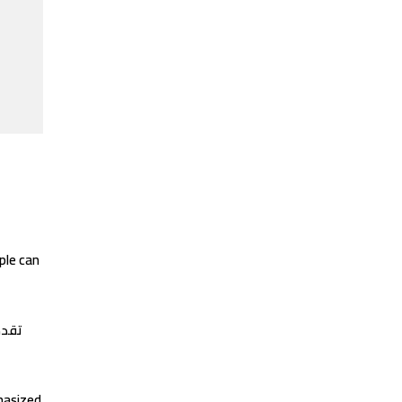
ple can
تقدم
hasized