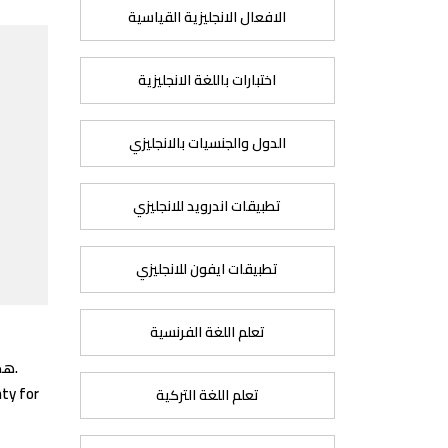
الافعال الانجليزية القياسية
اختبارات باللغة الانجليزية
الدول والجنسيات بالانجليزي
تطبيقات اندرويد للانجليزي
تطبيقات ايفون للانجليزي
تعلم اللغة الفرنسية
هذه أنت يا خالتي من أقول لها حقًا أنها شبيهة أمي وتوأمها وعوضًا لي من الله عز وجل عن فقدانها جعلك الله أميرة على قلبي.
hty for
تعلم اللغة التركية