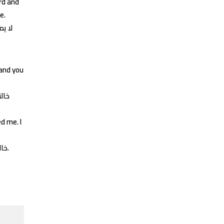
rd and
e.
لا ي
 and you
خالت
d me. I
خالتي العزيزة يا أغلى إنسانٍ على قلبي، لطالما كنتِ أكثرَ من يسألُ عنّي ويطمئنُّ عليّ، أتمنّى لكِ حياةً سعيدة وأيّاماً حلوةً ومديدة.