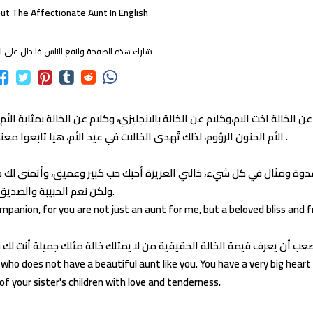
ut The Affectionate Aunt In English
شارك هذه الصفحة وانفع الناس فالدال على ال
ن الخالة اخت الام،وكلام عن الخالة بالانجليزي، وكلام عن الخالة بمثابة الأم، 
الأم الحنون الرؤوم، لذلك تُهدى الخالات في عيد الأم، هيا تابعوا معنا في السطور التالية لتتعرفوا على العبارات .
دوة ومثال في كل شيء، خالتي العزيزة أحبك حب كبير وعميق، وأتمنى لك كل ا
ولكن نعم الحبيبة والصديق.
companion, for you are not just an aunt for me, but a beloved bliss and f
عب أن يعرف قيمة الخالة الحقيقية من لا يمتلك خالة مثلك جميلة أنت لك 
 your sister's children with love and tenderness.