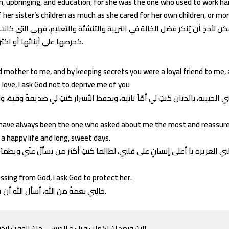
n, upbringing, and education, for she was the one who used to work ha
 her sister’s children as much as she cared for her own children, or mor
مكن لأحدٍ أن يُنكر فضل الخالة في التريبة والتنشئة والتعليم، فهي التي كا
كحرصها على أبنائها أو اكثر.
 mother to me, and by keeping secrets you were a loyal friend to me,
love, I ask God not to deprive me of you
ي الحبيبة، بالحنان كنتِ لي أمّاً ثانية، وبحفظ الأسرار كنتِ لي صديقةً وفية، ولم
 have always been the one who asked about me the most and reassure
 a happy life and long, sweet days.
essing from God, I ask God to protect her.
خالتي نعمةٌ من الله، أسأل الله أن يحفظها.
الان وبعد ان اكملت قراءة الدرس .. حان الوقت لت