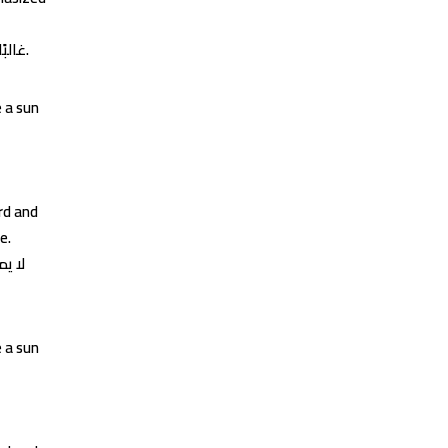
غالبًا ما كانت العلاقة بين الخالة وابنة الأخت مبنية على الاعتراف بالتشابه بين الاثنين - لكنها أكدت أيضًا على الاختلاف بين الأم والابنة.
e a sun
rd and
e.
لا ي
e a sun