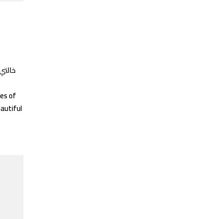
خالتي
ies of
autiful