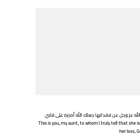
This is you, my aunt, to whom I truly tell that sh
her loss, 