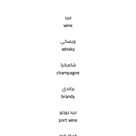
نبيذ
wine
ويسكي
whisky
شامبانيا
champagne
براندي
brandy
نبيذ بورتو
port wine
كوكا كولا