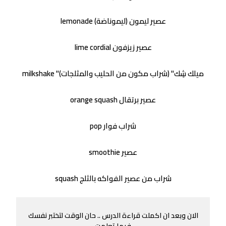
lemonade عصير ليمون (ليموناضة)
lime cordial عصير زيزفون
milkshake "ميلك شِك" (شراب مكون من الحليب والمثلجات)
orange squash عصير برتقال
pop شراب فوار
smoothie عصير
squash شراب من عصير الفواكه بالثلج
الان وبعد ان اكملت قراءة الدرس .. حان الوقت لتختبر نفسك