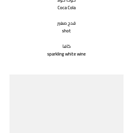
Coca Cola
قدح صغير
shot
كافا
sparkling white wine