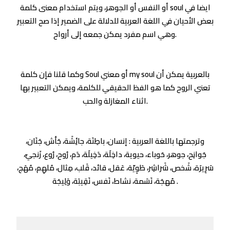
أو النفس أو الجوهر، ويتم استخدام معنى كلمة soul ايضا في
بعض الأحيان في اللغة العربية للدلالة على الضمير إذا صح التعبير
وهي اسم مفرد يمكن جمعه إلى أرواح.
وكما قلنا فإن كلمة Soul أو معني my soul بالعربية يمكن أن
تعني الروح كما هو الفظ الحقيقي للكلمة، ويمكن التعبير بها
اثناء المغازلة والحب.
وترجمتها باللغة العربية : إنسان، باطِنَة، جائِشَة، جَأش، جَنَان،
جَوانِح، جوهر، حَوباء، حيوية، داخِلَة، دَخِيلَة، دَم، رُوح، رُوع، زَنجيّ،
سَرِيرَة، شَخص، شَراشِر، طَوِيّة، عَقل، قائد، قَلب، مِثال، مُلهِم، مُهَج،
مُهجَة، نَسَمة، نشاط، نَفس، نَقِيبَة، وَلِيجَة .