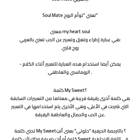
Soul Mate تعني “توأم الروح”
معنى my heart soul
هي عبارة إطراء وتغزل وتعبير عن الحب تعني بالعربي:
روح قلبي
- يمكن أيضا استخدام هذه العبارة للتعبير أثناء الكلام
الرومانسي والعاطفي .
كلمة My Sweet؟
هي كلمة أخرى رقيقة قريبة في معناها من التعبيرات السابقة
التي شرحت في الأعلى، وهي الأخرى يتم استخدامها في التعبير
عن الحب والجمال والعاطفة الرقيقة.
تحني كلمة My Sweet؟ بالترجمة الحرفية “حلوتي” بعنى أنتِ
حُلوة أو أنت ضريفة وذلك لأن كلمة Sweet في اللغة الانجليزية