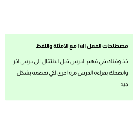
اساسيات اللغة الانجليزية
تعلم الانجليزية
عبارات انجليزية مترجمة قصيرة
مصطلحات الفعل fall مع الامثلة واللفظ
كلمات انجليزية
خذ وقتك في فهم الدرس قبل الانتقال الى درس اخر
وانصحك بقراءة الدرس مرة اخرى لكي تفهمه بشكل
محادثات انجليزية
جيد
قواعد اللغة الانجليزية
تعلم اللغة الانجليزية للمبتدئين
مصطلحات انجليزية