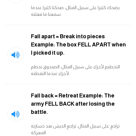
يضحك كثيرا على سبيل المثال: ضحكنا كثيرا عندما
ايام الاسبوع بالانجليزي
سمعنا ما فعلته
عبارات انجليزية قصيرة عميقة
Fall apart = Break into pieces
عبارات انجليزية قصيرة
Example: The box FELL APART when
I picked it up.
الرتب العسكرية بالانجليزي
التحطيم لأجزاء على سبيل المثال: الصندوق تحطم
لأجزاء عندما التقطته
ضمائر الفاعل
ضمائر المفعول به
Fall back = Retreat Example: The
army FELL BACK after losing the
الحروف الانجليزية كبتل وسمول
battle.
pm
تراجع على سبيل المثال: تراجع الجيش بعد خسارته
المعركة.