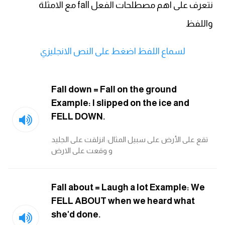
انجليزي بالصورة والصوت
نتعرف على اهم مصطلحات الفعل fall مع الامثلة
واللفظ
الانجليزية الامريكية
لسماع اللفظ اضغط على النص الانجليزي
تعلم الفرنسية
تعلم اللغة الانجليزية
Fall down = Fall on the ground
Example: I slipped on the ice and
Learn French
FELL DOWN.
نطق الحروف الانجليزية
تقع على الأرض على سبيل المثال: انزلقت على الجليد
و وقعت على الارض
بايو انستا انجليزي
Fall about = Laugh a lot Example: We
تهنئة عيد ميلاد بالانجليزي
FELL ABOUT when we heard what
she'd done.
حروف الجر بالانجليزي