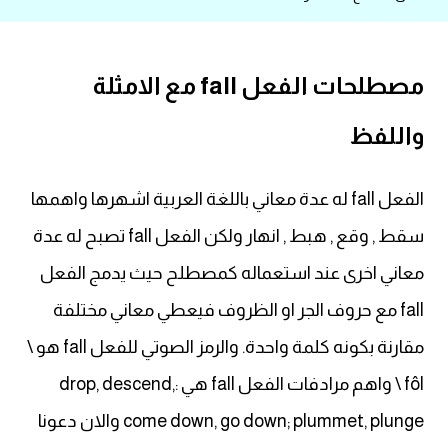
قاموس عربي انجليزي
مصطلحات الفعل fall مع الامثلة
اسماء الدول باللغة الانجليزية
واللفظ
تعلم اللغة الفرنسية
تعلم اللغة الالمانية
الفعل fall له عدة معاني باللغة العربية اشهرها واهمها
سقط , وقع , هبط , انهار ولكن الفعل fall تصبح له عدة
تعلم اللغة الاسبانية
معاني اخرى عند استعماله كمصطلح حيث يدمج الفعل
تعلم اللغة التركية
fall مع حروف الجر او الظروف فيعطي معاني مختلفة
مقارنة بكونه كلمة واحدة. والرمز الصوتي للفعل fall هو \
Learn English
fôl \ واهم مرادفات الفعل fall هي :drop, descend,
Learn Spanish
come down, go down; plummet, plunge والان دعونا