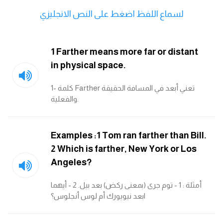
انجليزي بالصورة والصوت
لسماع اللفظ اضغط على النص الانجليزي
الانجليزية الامريكية
1 Farther means more far or distant
تعلم الفرنسية
in physical space.
تعلم اللغة الانجليزية
1- كلمة Farther تعني أبعد في المسافة الحقيقة
والفعلية.
Learn French
Examples :1 Tom ran farther than Bill.
نطق الحروف الانجليزية
2 Which is farther, New York or Los
Angeles?
بايو انستا انجليزي
أمثلة : 1 - توم جرى (بمعنى ركض) بعد بيل. 2 - أيهما
تهنئة عيد ميلاد بالانجليزي
ابعد نيويورك أم لوس أنجلوس؟
حروف الجر بالانجليزي