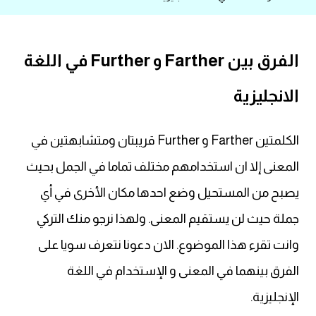
قاموس عربي انجليزي
الفرق بين Farther و Further في اللغة
اسماء الدول باللغة الانجليزية
الانجليزية
تعلم اللغة الفرنسية
تعلم اللغة الالمانية
الكلمتين Farther و Further قريبتان ومتشابهتين في
المعنى إلا ان استخدامهم مختلف تماما في الجمل بحيث
تعلم اللغة الاسبانية
يصبح من المستحيل وضع احدها مكان الأخرى في أي
تعلم اللغة التركية
جملة حيث لن يستقيم المعنى. ولهذا نرجو منك التركي
وانت تقرء هذا الموضوع. الان دعونا نتعرف سويا على
Learn English
الفرق بينهما في المعنى و الإستخدام في اللغة
Learn Spanish
الإنجليزية.