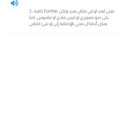
am
2- كلمة Further تعني ابعد او في مكان بعيد ولكن
على نحو تصويري او ليس مادي او ملموس. كما
الابراج بالانجليزي
يمكن أيضا ان تعني بالإضافة إلى او شئ اضافي.
اسماء الكواكب بالانجليزي
كلمات بحرف a
كلمات بحرف b
كلمات بحرف c
كلمات بحرف d
كلمات بحرف e
كلمات بحرف f