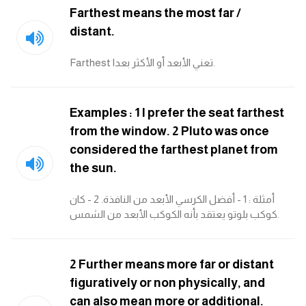
Farthest means the most far /
ايام الاسبوع بالانجليزي
distant.
عبارات انجليزية قصيرة عميقة
Farthest تعني الأبعد أو الأكثر بعدا.
عبارات انجليزية قصيرة
Examples : 1 I prefer the seat farthest
from the window. 2 Pluto was once
الرتب العسكرية بالانجليزي
considered the farthest planet from
the sun.
ضمائر الفاعل
أمثلة : 1 - أفضل الكرسي الأبعد من النافذة. 2 - كان
ضمائر المفعول به
كوكب بلوتو يعتقد بأنه الكوكب الأبعد من الشمس.
الحروف الانجليزية كبتل وسمول
2 Further means more far or distant
pm
figuratively or non physically, and
can also mean more or additional.