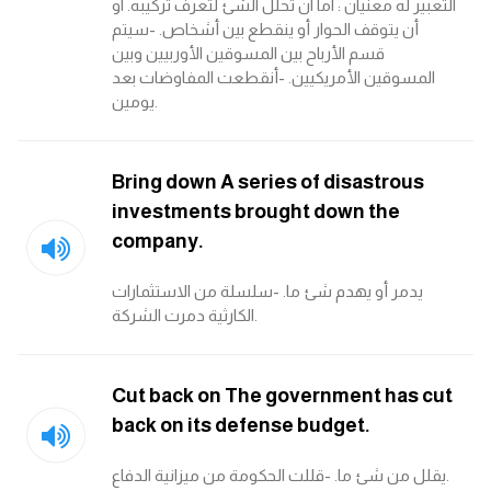
التعبير له معنيان : اما ان تحلل الشئ لتعرف تركيبه. او
أن يتوقف الحوار أو ينقطع بين أشخاص. -سيتم
ايام الاسبوع بالانجليزي
قسم الأرباح بين المسوقين الأوربيين وبين
المسوقين الأمريكيين. -أنقطعت المفاوضات بعد
عبارات انجليزية قصيرة عميقة
يومين.
عبارات انجليزية قصيرة
Bring down A series of disastrous
investments brought down the
الرتب العسكرية بالانجليزي
company.
ضمائر الفاعل
يدمر أو يهدم شئ ما. -سلسلة من الاستثمارات
الكارثية دمرت الشركة.
ضمائر المفعول به
الحروف الانجليزية كبتل وسمول
Cut back on The government has cut
back on its defense budget.
pm
يقلل من شئ ما. -قللت الحكومة من ميزانية الدفاع.