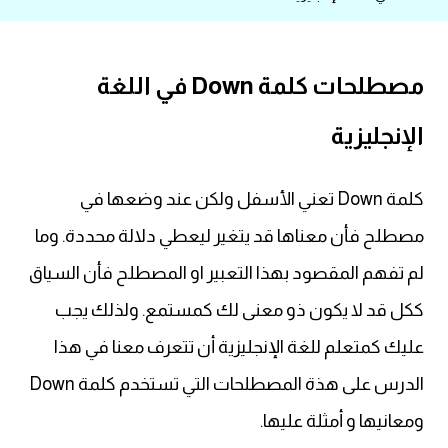
قاموس عربي انجليزي
مصطلحات كلمة Down في اللغة
اسماء الدول باللغة الانجليزية
الإنجليزية
تعلم اللغة الفرنسية
تعلم اللغة الالمانية
كلمة Down تعني الأسفل ولكن عند وضعها في
مصطلح فأن معناها قد يتغير ليعطي دلالة محددة. وما
تعلم اللغة الاسبانية
لم تفهم المقصود بهذا التعبير او المصطلح فأن السياق
تعلم اللغة التركية
ككل قد لا يكون ذو معنى لك كمستمع. ولذلك يجب
عليك كمتعلم للغة الإنجليزية أن تتعرف معنا في هذا
Learn English
الدرس على هذة المصطلحات التي تستخدم كلمة Down
Learn Spanish
ومعانيها و أمثلة عليها.