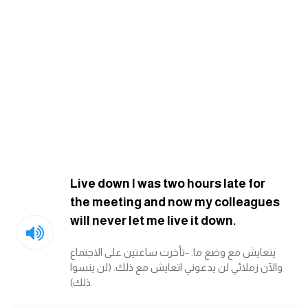
كلمات بحرف g
كلمات بحرف h
كلمات بحرف i
كلمات بحرف j
كلمات بحرف k
Live down I was two hours late for
the meeting and now my colleagues
كلمات بحرف l
will never let me live it down.
كلمات بحرف m
يتعايش مع وضع ما. -تأخرت ساعتين على الاجتماع
والآن زملائي لن يدعوني اتعايش مع ذلك. (لن ينسوا
ذلك).
كلمات بحرف n