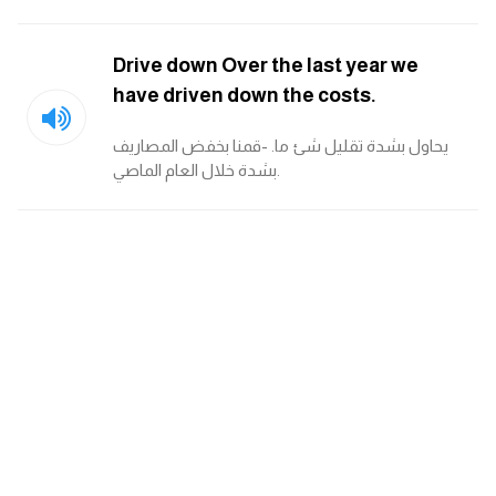
am
Drive down Over the last year we
الابراج بالانجليزي
have driven down the costs.
اسماء الكواكب بالانجليزي
يحاول بشدة تقليل شئ ما. -قمنا بخفض المصاريف
بشدة خلال العام الماصي.
كلمات بحرف a
كلمات بحرف b
كلمات بحرف c
كلمات بحرف d
كلمات بحرف e
كلمات بحرف f